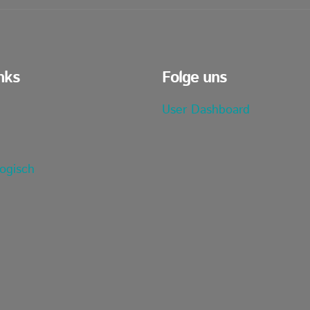
nks
Folge uns
User Dashboard
ogisch