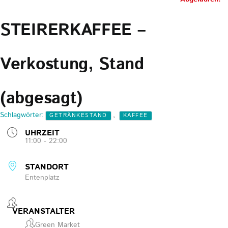
STEIRERKAFFEE –
Verkostung, Stand
(abgesagt)
Schlagwörter:
,
GETRÄNKESTAND
KAFFEE
UHRZEIT
11:00 - 22:00
STANDORT
Entenplatz
VERANSTALTER
Green Market