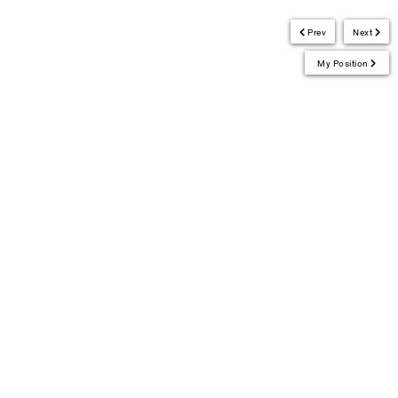
Prev
Next
My Position