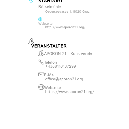
STANDORT
Rösselmühle
Oeverseegasse 1, 8020 Graz
Webseite
http://www.aporon21.org/
VERANSTALTER
APORON 21 - Kunstverein
Telefon
+4368110137299
E-Mail
office@aporon21.org
Webseite
https://www.aporon21.org/