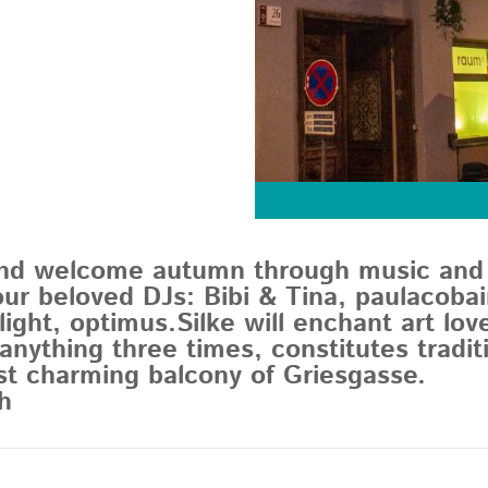
nd welcome autumn through music and a
our beloved DJs: Bibi & Tina, paulacobai
ight, optimus.Silke will enchant art lov
 anything three times, constitutes tradit
st charming balcony of Griesgasse.
h