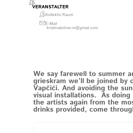
VERANSTALTER
Kollektiv:Raum
E-Mail
kristinaleitner.m@gmail.com
We say farewell to summer a
grieskram we’ll be joined by 
Vapčići. And avoiding the sunl
visual installations. As doing
the artists again from the mo
drinks provided, come throug