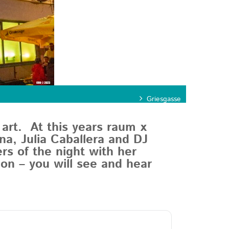
KATEGORIE
Griesgasse
rt. At this years raum x
na, Julia Caballera and DJ
ers of the night with her
ion – you will see and hear