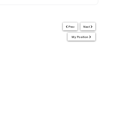
Prev
Next
My Position