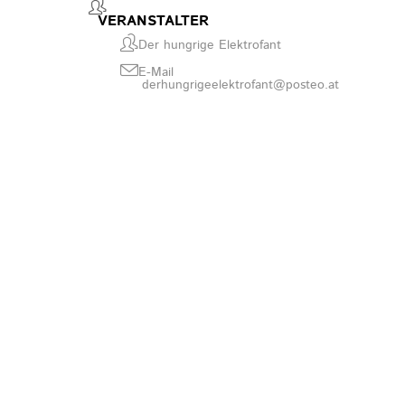
VERANSTALTER
Der hungrige Elektrofant
E-Mail
derhungrigeelektrofant@posteo.at